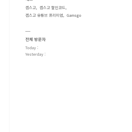
겜스고
겜스고 할인코드
겜스고 유튜브 프리미엄
Gamsgo
전체 방문자
Today :
Yesterday :