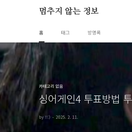
본문 바로가기
멈추지 않는 정보
홈
태그
방명록
카테고리 없음
싱어게인4 투표방법 투
by !!:)
2025. 2. 11.